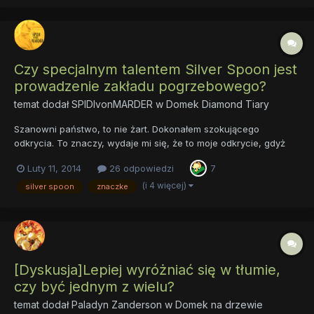
Czy specjalnym talentem Silver Spoon jest
prowadzenie zakładu pogrzebowego?
temat dodał
SPIDIvonMARDER
w
Domek Diamond Tiary
Szanowni państwo, to nie żart. Dokonałem szokującego
odkrycia. To znaczy, wydaje mi się, że to moje odkrycie, gdyż
internet jest bardzo powściągliwy w tej kwestii i niż znalazłem
Luty 11, 2014
26 odpowiedzi
7
sugestii, że fandom już wcześniej podjarał się teorią, którą chcę
poniżej zaprezentować. Otóż najbliższa koleżanka D...
(i 4 więcej)
silver spoon
znaczke
[Dyskusja]Lepiej wyróżniać się w tłumie,
czy być jednym z wielu?
temat dodał
Paladyn Zanderson
w
Domek na drzewie