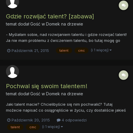
Gdzie rozwijać talent? [zabawa]
temat dodał Gość w
Domek na drzewie
- Myślałam sobie, nad rozwijaniem talentu i gdzie rozwijać talent!
Ja nie mam problemu z ćwiczeniem talentu, bo tutaj mogę go
rozwijać. - Kontynuuj Apple Bloom - Ale inne kucyki muszą
(i 1 więcej)
Październik 21, 2015
talent
cmc
jechać w różne miejsca, by rozwijać talent. I wiecie co? Wy
napiszecie gdzie mogą ćwiczyć talent! Taak! A ja im prze...
Pochwal się swoim talentem!
temat dodał Gość w
Domek na drzewie
Jaki talent macie? Chcielibyście się nim pochwalić? Tutaj
możecie napisać co osiągnęliście w życiu, czy dostaliście jakieś
nagrody i co jest waszym hobby.
Październik 20, 2015
4 odpowiedzi
(i 1 więcej)
talent
cmc