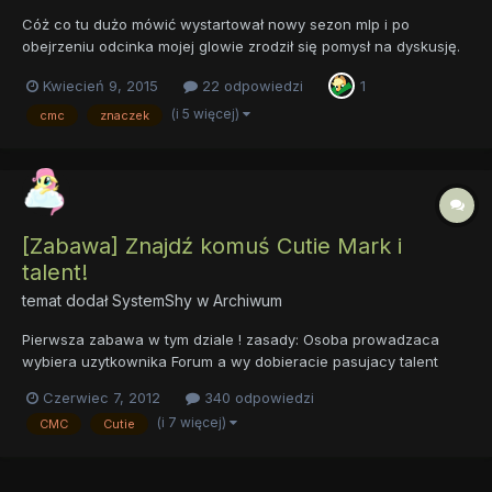
Cóż co tu dużo mówić wystartował nowy sezon mlp i po
obejrzeniu odcinka mojej glowie zrodził się pomysł na dyskusję.
Czy lepiej jest mieć coś co cie wyróznia z tłumu czy raczej lepiej
Kwiecień 9, 2015
22 odpowiedzi
1
się nie wychylać i być "szara masą ?" Cóż odpowiedzi jak
widzimy w odcinku nie są jednoznaczne bo :twiligiht: uważa,...
(i 5 więcej)
cmc
znaczek
[Zabawa] Znajdź komuś Cutie Mark i
talent!
temat dodał
SystemShy
w
Archiwum
Pierwsza zabawa w tym dziale ! zasady: Osoba prowadzaca
wybiera uzytkownika Forum a wy dobieracie pasujacy talent
oraz cuite mark. proste? no to zaczynamy: sliver co bedzie jego
Czerwiec 7, 2012
340 odpowiedzi
talentem i znaczkiem?
(i 7 więcej)
CMC
Cutie