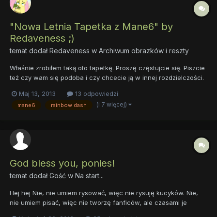
"Nowa Letnia Tapetka z Mane6" by
Redaveness ;)
temat dodał
Redaveness
w
Archiwum obrazków i reszty
Właśnie zrobiłem taką oto tapetkę. Proszę częstujcie się. Piszcie
też czy wam się podoba i czy chcecie ją w innej rozdzielczości.
Maj 13, 2013
13 odpowiedzi
(i 7 więcej)
mane6
rainbow dash
God bless you, ponies!
temat dodał Gość w
Na start...
Hej hej Nie, nie umiem rysować, więc nie rysuję kucyków. Nie,
nie umiem pisać, więc nie tworzę fanficów, ale czasami je
czytam =) Słucham głównie rocka i metalu. EWENTUALNIE