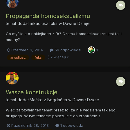
Propaganda homoseksualizmu
temat dodał
arkadiusz fuks
w
Dawne Dzieje
Co myślicie o naklejkach z fb? Czemu homoseksualizm jest taki
modny?
Czerwiec 3, 2014
59 odpowiedzi
1
(i 7 więcej)
arkadiusz
fuks
Wasze konstrukcje
temat dodał
Maćko z Bogdańca
w
Dawne Dzieje
Więc założyłem ten temat przez to, że nie widziałem takiego
drugiego. W tym temacie pokazujcie co zrobiliście z
czegokolwiek, z kartonów, kabli, gliny, cegieł, dachówek, lub
Październik 28, 2013
1 odpowiedź
innych typu rzeczy. Ogólnie ze wszystkiego. P.S. Mam pewien