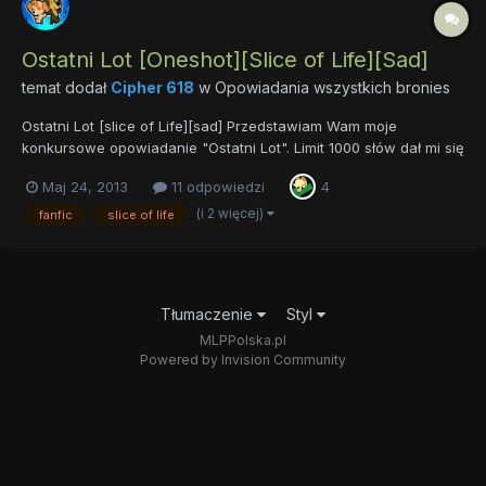
Ostatni Lot [Oneshot][Slice of Life][Sad]
temat dodał
Cipher 618
w
Opowiadania wszystkich bronies
Ostatni Lot [slice of Life][sad] Przedstawiam Wam moje
konkursowe opowiadanie "Ostatni Lot". Limit 1000 słów dał mi się
we znaki. Wycinałem pojedyncze wyrazy, jedne zdania
Maj 24, 2013
11 odpowiedzi
4
zmieniałem, z innych rezygnowałem. Ze względu na te
wszystkie "zabiegi" tu i tam mogą być błędy. Fabuła - krótka
(i 2 więcej)
fanfic
slice of life
historia...
Tłumaczenie
Styl
MLPPolska.pl
Powered by Invision Community