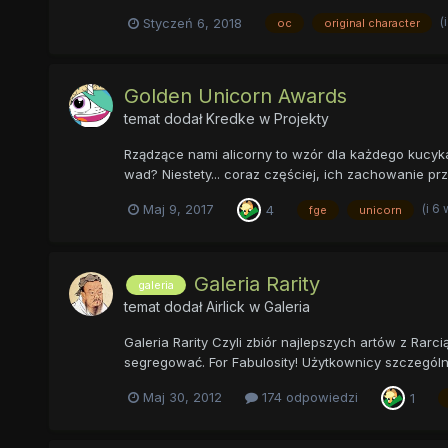
(
Styczeń 6, 2018
oc
original character
Golden Unicorn Awards
temat dodał
Kredke
w
Projekty
Rządzące nami alicorny to wzór dla każdego kucyk
wad? Niestety... coraz częściej, ich zachowanie prz
(i 6
Maj 9, 2017
4
fge
unicorn
Galeria Rarity
galeria
temat dodał
Airlick
w
Galeria
Galeria Rarity Czyli zbiór najlepszych artów z Rar
segregować. For Fabulosity! Użytkownicy szczególnie 
Maj 30, 2012
174 odpowiedzi
1