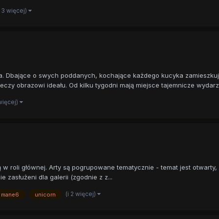
i 3 więcej)
a. Dbające o swych poddanych, kochające każdego kucyka zamieszkują
eczy obrazowi ideału. Od kilku tygodni mają miejsce tajemnicze wydarze
 więcej)
cią w roli głównej. Arty są pogrupowane tematycznie - temat jest otwar
zasłużeni dla galerii (zgodnie z z...
(i 2 więcej)
mane6
unicorn