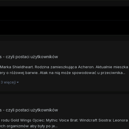
s - czyli postaci użytkowników
i Marka Shieldheart. Rodzina zamieszkująca Acheron. Aktualnie mieszk
riery o różowej barwie. Atak na nią może spowodować u przeciwnika...
i 3 więcej)
s - czyli postaci użytkowników
z rodu Gold Wings Ojciec: Mythic Voice Brat: Windcraft Siostra: Leono
ych organizmów aby były po je...