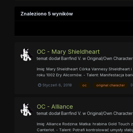
Znaleziono 5 wyników
OC - Mary Shieldheart
temat dodał
Barrfind V.
w
Original/Own Character
Imię: Mary Shieldheart Córka Vannesy Shieldheart 
roku 1002 Ery Alicornów. - Talent: Manifestacja ba
(
Styczeń 6, 2018
oc
original character
OC - Alliance
temat dodał
Barrfind V.
w
Original/Own Character
Imię: Alliance Rodzina: Matka: hrabina Gold Touch 
Canterlot. - Talent: Potrafi kontrolować umysły słab