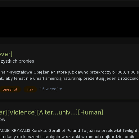
over]
zystkich bronies
ą na "Kryształowe Oblężenie", które już dawno przekroczyło 1000, 1100 st
 aby temat nie umarł śmiercią naturalną, prezentuję jeden z rozdziałów
(i 5 więcej)
oneshot
flak
][Violence][Alter...univ...][Human]
ków
 KRYZALIS Korekta: Geralt of Poland To już nie przelewki! Twilight Spa
 dumy do kieszeni i stanięcia w szranki w ramach najbardziej podłe...