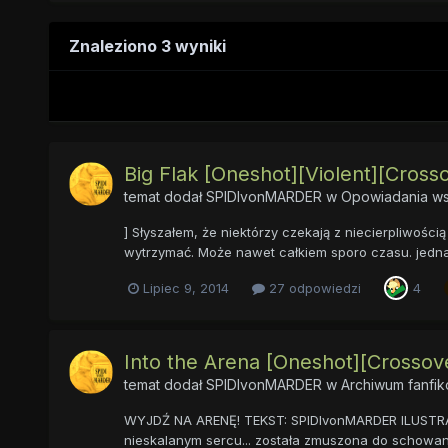
Znaleziono 3 wyniki
Big Flak [Oneshot][Violent][Cross
temat dodał
SPIDIvonMARDER
w
Opowiadania ws
] Słyszałem, że niektórzy czekają z niecierpliwości
wytrzymać. Może nawet całkiem sporo czasu. jednak,
Lipiec 9, 2014
27 odpowiedzi
4
Into the Arena [Oneshot][Crossover
temat dodał
SPIDIvonMARDER
w
Archiwum fanfi
WYJDŹ NA ARENĘ! TEKST: SPIDIvonMARDER ILUSTRACJE:
nieskalanym sercu... została zmuszona do schowania