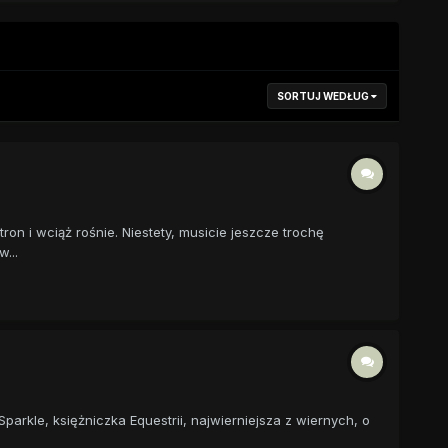
SORTUJ WEDŁUG
ron i wciąż rośnie. Niestety, musicie jeszcze trochę
...
rkle, księżniczka Equestrii, najwierniejsza z wiernych, o