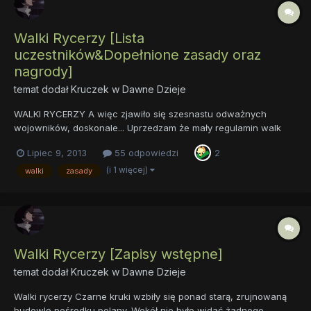
Walki Rycerzy [Lista
uczestników&Dopełnione zasady oraz
nagrody]
temat dodał
Kruczek
w
Dawne Dzieje
WALKI RYCERZY A więc zjawiło się szesnastu odważnych
wojowników, doskonale... Uprzedzam że mały regulamin walk
macie tutaj A teraz parę moich wskazówek: - Ucinanie kończyn,
Lipiec 9, 2013
55 odpowiedzi
2
temat kontrowersyjny i trudny do rozwiązania, jednak
zdecydowaliśmy że będzie o tym mógł decydować jedynie
(i 1 więcej)
walki
zasady
przeciwnik np: [.....
Walki Rycerzy [Zapisy wstępne]
temat dodał
Kruczek
w
Dawne Dzieje
Walki rycerzy Czarne kruki wzbiły się ponad starą, zrujnowaną
budowlę pośrodku polany. Wokół nie było widać żadnego