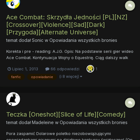
Ace Combat: Skrzydła Jedności [PL][NZ]
[Crossover][Violence][Sad][Dark]
[Przygoda][Alternate Universe]
temat dodał
Sonic
w
Opowiadania wszystkich bronies
Korekta i pre - reading: A.J.G. Opis: Na podstawie serii gier wideo
Ace Combat. Kontynuacja Wojny o Equestrię. Ciąg dalszy walk
powietrznych. PRZESŁANKA: Dwa lata po wojnie z gryfami, pokój
Lipiec 1, 2013
66 odpowiedzi
1
i harmonia powróciły do Equestrii. Jednak, z mroków
przeszłości, ujawnia się nowy wróg... Grupa kucyków...
(i 8 więcej)
fanfic
opowiadanie
Teczka [Oneshot][Slice of Life][Comedy]
temat dodał
Madeleine
w
Opowiadania wszystkich bronies
Pora zaspamić Dolarowe poletko niezobowiązującymi
opowiadankami pisanymi na działowe konkursy świąteczne! (On