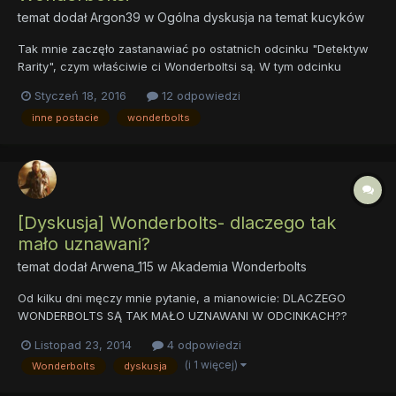
temat dodał
Argon39
w
Ogólna dyskusja na temat kucyków
Tak mnie zaczęło zastanawiać po ostatnich odcinku "Detektyw
Rarity", czym właściwie ci Wonderboltsi są. W tym odcinku
zostali przedstawieni raczej jako klub sportowy, niż formacja
Styczeń 18, 2016
12 odpowiedzi
wojskowa, z drugiej strony gdy Spikie miał urodziny, (co to se
inne postacie
wonderbolts
urósł), to pojawili się by tak jakby zażegnać niebezpiecz...
[Dyskusja] Wonderbolts- dlaczego tak
mało uznawani?
temat dodał
Arwena_115
w
Akademia Wonderbolts
Od kilku dni męczy mnie pytanie, a mianowicie: DLACZEGO
WONDERBOLTS SĄ TAK MAŁO UZNAWANI W ODCINKACH??
Chodzi mi o to, że prawie nigdy nie odgrywają żadnej większej
Listopad 23, 2014
4 odpowiedzi
roli. Przecież z ich udziałem odcinki MLP:FiM mogłyby być o
(i 1 więcej)
Wonderbolts
dyskusja
niebo ciekawsze! Nie twierdzę oczywiście, że odcinki są złe, ale
uważam,...