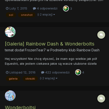
i tak ma teraz na głowie inne rzeczy, a nawet, ekhm, ekhm,
Luty 7, 2015
4 odpowiedzi
3
RZECZY, więc nie zwróci uwagi.) Teczka [slice of Life] [One-
Shot] [Comedy] Liczba stron: 12 Liczba słów: >5000 Opis: Wigili...
(i 2 więcej)
sol
oneshot
[Galeria] Rainbow Dash & Wonderbolts
temat dodał
FrozenTear7
w
Podniebny klub Rainbow Dash
Hej wszystkim! Nie chcę słyszeć, że mam ego wielkie jak pół
Equestrii, ale jestem ciekawa jakie są wasze ulubione dzieła
przedstawiające mnie i moich wspaniałych znajomych -
Listopad 12, 2016
422 odpowiedzi
4
Wonderbolts! No dobra ego może tak na ćwierć Equestrii...
Postujcie swoje ulubione obrazki z naszymi wspaniały...
(i 2 więcej)
galeria
obrazki
Wonderboltsi