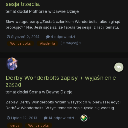
sesja trzecia.
temat dodał
Plothorse
w
Dawne Dzieje
Słów wstępu parę: ,,Zostać członkiem Wonderbolts, albo zginąć
próbując?" Nie. Jeśli sądzisz, że fabuła tej sesja, z racji tematu,
musi być prostoliniowa - jesteś w błędzie. Drobina fabuły: Kryła
Styczeń 2, 2014
4 odpowiedzi
się pod pierzyną, pachnąc łojem i potem. Była poszukiwana.
(i 5 więcej)
Wonderbolts
Akademia
Chmury dudniły pełnymi niecie...
Derby Wonderbolts zapisy + wyjaśnienie
zasad
temat dodał
Sosna
w
Dawne Dzieje
Zapisy: Derby Wonderbolts Witam wszystkich w pierwszej edycji
Derbów Wonderbolts. W tym temacie zapisujecie się według
schematu: Imię zawodnika, CM, Wygląd, i coś o zawodniku.
Lipiec 12, 2013
14 odpowiedzi
1
Miejsc jest trzydzieści więc każdy kto się zgłosi zostanie
przyjęty, chyba że braknie miejsc. Jeżeli nie zgłosi się dosta...
derby
Wonderbolts