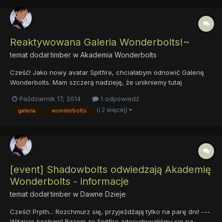
Reaktywowana Galeria Wonderbolts!~
temat dodał
timber
w
Akademia Wonderbolts
Cześć! Jako nowy avatar Spitfire, chciałabym odnowić Galerię
Wonderbolts. Mam szczerą nadzieję, że unikniemy tutaj
wszelakich clopów, gore, czy też innych obrazów oznaczonych
Październik 17, 2014
1 odpowiedź
tagiem +18. Prosiłabym też o nie dyskutowanie w tym temacie,
(i 2 więcej)
galeria
wonderbolts
jako że jest to galeria, a galerie jak wiemy służą do kolekcj...
[event] Shadowbolts odwiedzają Akademię
Wonderbolts - informacje
temat dodał
timber
w
Dawne Dzieje
Cześć! Prpth... Rozchmurz się, przyjeżdżają tylko na parę dni! ---
Witajcie kochani! Razem ze Spitfire zdecydowaliśmy się na