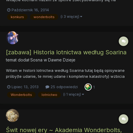
stworzenie eventu, a co za tym idzie zaprosiliśmy do naszego
Październik 16, 2014
działu inną, aczkolwiek podobną grupę akrobatów -
(i 3 więcej)
konkurs
wonderbolts
Shadowbolts. Nienawidzę cię... Na ten czas, powstaje w na...
[zabawa] Historia lotnictwa według Soarina
temat dodał
Sosna
w
Dawne Dzieje
Witam w historii lotnictwa według Soarina tutaj będą opisywane
próby(te udanie, te mniej udane i kompletne katastrofy) wzbicia
się rodzaju ludzkiego w przestworza niczym Wonderbolts.
Lipiec 13, 2013
25 odpowiedzi
1
Będzie również przezntowana historia samolotów i lotów od
czasów starożytno- mitologicznych do czasów jak najbardziej...
(i 1 więcej)
Wonderbolts
lotnictwo
Świt nowej ery ~ Akademia Wonderbolts,