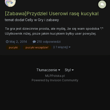
[Zabawa]Przydziel Userowi rasę kucyka!
temat dodał
Celly
w
Gry i zabawy
Ta gra jest dziecinnie prosta, ale myślę, że się wam spodoba ^.^
Użytkownik niżej, pisze jakim kucykiem byłby user powyżej.
Oceniamy po Sygnie,Avatarze, Charakterze lub po całości.
Maj 2, 2014
210 odpowiedzi
Oczywiście do wyboru Ziemnego, Jednorożeca ,Pegaza i
(i 1 więcej)
pucyki
pucyki wszędzie!
ewentualności alicorna ^^ Gdybyście mieli chęci, moglibyście...
Tłumaczenie
Styl
MLPPolska.pl
Powered by Invision Community