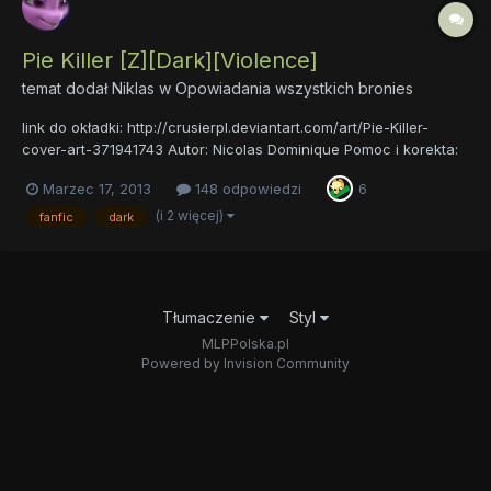
Pie Killer [Z][Dark][Violence]
temat dodał
Niklas
w
Opowiadania wszystkich bronies
link do okładki: http://crusierpl.deviantart.com/art/Pie-Killer-
cover-art-371941743 Autor: Nicolas Dominique Pomoc i korekta:
Arjen, bester, Dolar84, Sliver Opis: Długo oczekiwana
Marzec 17, 2013
148 odpowiedzi
6
poprawiona wersja mojego poprzedniego opowiadania
"Cupcakes Killer". Dawno temu w Torronto działa...
(i 2 więcej)
fanfic
dark
Tłumaczenie
Styl
MLPPolska.pl
Powered by Invision Community