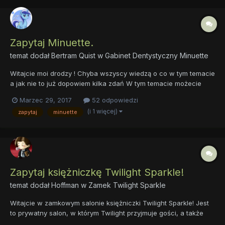
Zapytaj Minuette.
temat dodał
Bertram Quist
w
Gabinet Dentystyczny Minuette
Witajcie moi drodzy ! Chyba wszyscy wiedzą o co w tym temacie
a jak nie to już dopowiem kilka zdań W tym temacie możecie
zadawać pytania skierowanie do Minuette/Colgate jak kto woli a
Marzec 29, 2017
52 odpowiedzi
ona będzie na nie odpowiadać. Prawda Minuette ? Oczywiście !
(i 1 więcej)
zapytaj
minuette
Postaram się odpowiedzieć na wszystki...
Zapytaj księżniczkę Twilight Sparkle!
temat dodał
Hoffman
w
Zamek Twilight Sparkle
Witajcie w zamkowym salonie księżniczki Twilight Sparkle! Jest
to prywatny salon, w którym Twilight przyjmuje gości, a także
udziela indywidualnych nauk z zakresu magii oraz przyjaźni.