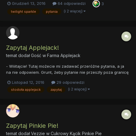
Grudzień 13, 2016
64 odpowiedzi
3
Jest to też miejsce, w którym może w spokoju skosztować
deseru, albo rozsiąść się w fotelu i oddać lekturze....
(i 2 więcej)
twilight sparkle
pytania
Zapytaj Applejack!
temat dodał Gość w
Farma Applejack
- Wiiitajcie! Tutaj możecie mi zadawać przeróżne pytania, a ja
na nie odpowiem. Grunt, żeby pytanie nie przeszły poza granicę
regulaminu - Applejack, jesteś gotowa na pytania od naszych
Listopad 12, 2016
29 odpowiedzi
forumowiczów? - Od urodzenia, kolego! - Tak więc, pytajcie!
(i 2 więcej)
stodoła applejack
zapytaj
Zapytaj Pinkie Pie!
temat dodał
Vezzie
w
Cukrowy Kącik Pinkie Pie