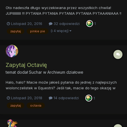
Oto nadeszła długo wyczekiwana przez wszystkich chwila!
JUPIIIIIIIIII !!! PYTANIA PYTANIA PYTANIA PYTANIA PYTAAANIAAA !!
Trzymaj nerwy na wodzy ! Oszczędzaj energię na tony pytań
Listopad 20, 2016
32 odpowiedzi
1
które z pewnością się pojawią. Ale super że znowu będziecie
zadawać mi pytania na które odpowiem b...
(i 4 więcej)
zapytaj
pinkie pie
Zapytaj Octavię
temat dodał
Suchar
w
Archiwum działowe
Halo, halo? Macie może jakieś pytania do jednej z najlepszych
wiolonczelistek w Equestrii? Jeśli tak, macie do tego okazję w
tym temacie i jak tylko skończy grać, na pewno wam na
Listopad 20, 2018
14 odpowiedzi
1
wszystkie odpowie. - Mówiłeś coś? Tworze temat z pytaniami do
ciebie. Wiesz, jakby kogoś interesowa...
zapytaj
octavia