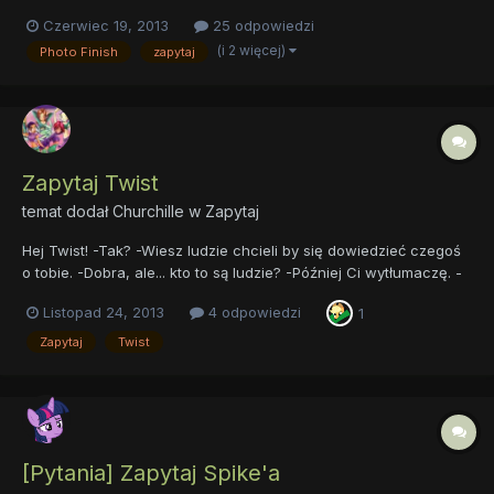
Czerwiec 19, 2013
25 odpowiedzi
(i 2 więcej)
Photo Finish
zapytaj
Zapytaj Twist
temat dodał
Churchille
w
Zapytaj
Hej Twist! -Tak? -Wiesz ludzie chcieli by się dowiedzieć czegoś
o tobie. -Dobra, ale... kto to są ludzie? -Później Ci wytłumaczę. -
Ok. Już się nie mogę doczekać! -*pod nosem* Ech, co ja z nią
Listopad 24, 2013
4 odpowiedzi
1
mam. -Dobra zadawajcie pytania! A ty Hole co powiedziałaś? -
Eee nie, nic. No to zadawajcie Twist pyt...
Zapytaj
Twist
[Pytania] Zapytaj Spike'a