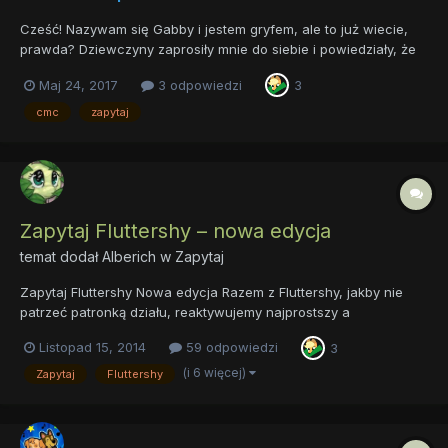
Cześć! Nazywam się Gabby i jestem gryfem, ale to już wiecie,
prawda? Dziewczyny zaprosiły mnie do siebie i powiedziały, że
mogę spędzić z Wami trochę czasu odpowiadając na
Maj 24, 2017
3 odpowiedzi
3
najróżniejsze pytania. Aha, kolorek pożyczyłam od Apple Bloom.
Była na tyle miła, że mogę go tutaj używać. Mam nadzieję, że
cmc
zapytaj
zad...
Zapytaj Fluttershy – nowa edycja
temat dodał
Alberich
w
Zapytaj
Zapytaj Fluttershy Nowa edycja Razem z Fluttershy, jakby nie
patrzeć patronką działu, reaktywujemy najprostszy a
jednocześnie przynoszący mnóstwo radości temat, jakim jest
Listopad 15, 2014
59 odpowiedzi
3
klasyczna zapytajka. Wszystkie stare pytania wylądowały w
ciepłym i przytulnym archiwum, zaczynamy od zera. Zanim
(i 6 więcej)
Zapytaj
Fluttershy
jedna...