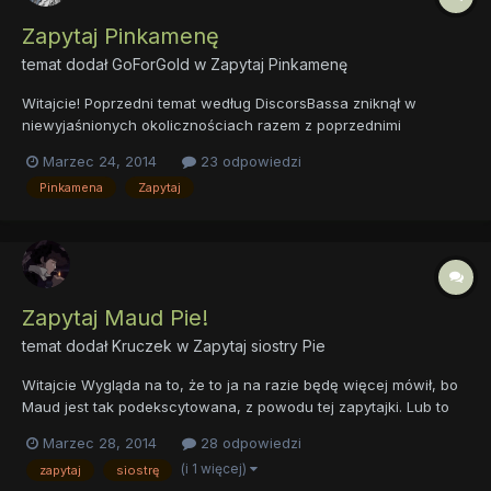
Zapytaj Pinkamenę
temat dodał
GoForGold
w
Zapytaj Pinkamenę
Witajcie! Poprzedni temat według DiscorsBassa zniknął w
niewyjaśnionych okolicznościach razem z poprzednimi
awatarami. - Czy aby na pewno nie miałaś z tym nic wspólnego?
Marzec 24, 2014
23 odpowiedzi
- Nic a nic. Poza tym teraz już jestem grzeczna... w większości
Pinkamena
Zapytaj
przypadków. - Już? Czyli jednak nie było to do końca nieokr...
Zapytaj Maud Pie!
temat dodał
Kruczek
w
Zapytaj siostry Pie
Witajcie Wygląda na to, że to ja na razie będę więcej mówił, bo
Maud jest tak podekscytowana, z powodu tej zapytajki. Lub to
dlatego że mamy tutaj całkiem sporą kolekcję kamieni... Fluoryt...
Marzec 28, 2014
28 odpowiedzi
*dziab* Całkiem dobrze zachowany... Cudowny... Taaa, może
(i 1 więcej)
zapytaj
siostrę
przejdźmy do pytań Rodonit... lekko zarysowany....