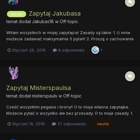
Zapytaj Jakubasa
zapytaj
temat dodał
Jakubas18
w
Off-topic
Witam wszystkich w mojej zapytajce! Zasady są takie: 1. U mnie
możecie zadawać maksymalnie 5 pytań! 2. Proszę o zachowanie
kultury czyli np. nie obrażać nikogo, nie przekrzykiwać na siebie
Styczeń 26, 2019
8 odpowiedzi
1
itp. Życzę wam miłego dnia i powodzenia w zadawaniu pytań do
mnie!
Zapytaj Misterspaulsa
temat dodał
misterspauls
w
Off-topic
Cześć wszystkim pegasis i brony!! O to moja własna zapytajka.
Możecie pytać o wszystko ale bez przesady. O to moje zasady. 1.
Możecie zadawać maksymalnie 3 pytania. 2. Tylko jedna osoba
Styczeń 19, 2019
37 odpowiedzi
zapytaj
może zadać pytanie aż odpowiem na poprzedni. 3. Nikogo się
nie obraża. Też mogę pomagać...