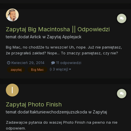
Zapytaj Big Macintosha || Odpowiedzi
temat dodał
Airlick
w
Zapytaj Applejack
Big Mac, no chodźże tu wreszcie! Uh, nope. Już nie pamiętasz,
że przegrałeś zakład? Nope... To znaczy: pamiętasz, czy nie?
Eeeyup... Oh, do licha... Mógłbyś czasem się wysilić! Myślisz, że
Kwiecień 29, 2014
11 odpowiedzi
będziesz mógł odpowiedzieć na wszystkie pytania tych...
(i 3 więcej)
zapytaj
Big Mac
człowieków... jednym słowem? Eee... yup? Oh,...
Zapytaj Photo Finish
temat dodał
Itaktuniewchodzemjuzszkoda
w
Zapytaj
Zadawajcie pytania do waszej Photo Finish na pewno na nie
odpowiem.