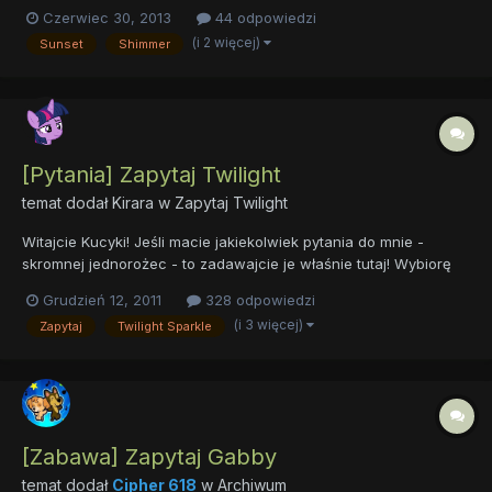
och... tak skończyłem. Co mogę powiedzieć? Pytajcie!
Czerwiec 30, 2013
44 odpowiedzi
(i 2 więcej)
Sunset
Shimmer
[Pytania] Zapytaj Twilight
temat dodał
Kirara
w
Zapytaj Twilight
Witajcie Kucyki! Jeśli macie jakiekolwiek pytania do mnie -
skromnej jednorożec - to zadawajcie je właśnie tutaj! Wybiorę
wtedy te najciekawsze i postaram się na nie jak najdokładniej
Grudzień 12, 2011
328 odpowiedzi
odpowiedzieć! To jawna skrzynka kontaktowa - jeśli ktoś ma
(i 3 więcej)
Zapytaj
Twilight Sparkle
ochotę zadać mi jakieś pytanie anonimowo - proszę o wys...
[Zabawa] Zapytaj Gabby
temat dodał
Cipher 618
w
Archiwum