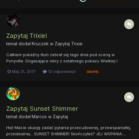
pewno nic ci nie będzie. Dobrze, pytajcie ś...
Zapytaj Trixie!
temat dodał
Kruczek
w
Zapytaj Trixie
Całkiem pokaźny tłum zebrał się tego dnia pod sceną w
Ponyville. Dogasające iskry z ostatniego pokazu Wielkiej I
Potężnej Trixie opadły już na ziemię, zwiastując koniec występu.
Maj 21, 2017
12 odpowiedzi
zapytaj
Emocje nie opadały jednak nawet na chwilę, bowiem
obwieszczone zostało, że Wspaniała Iluzjonistka jest skłonna
odpowiedzie...
Zapytaj Sunset Shimmer
temat dodał
Marcos
w
Zapytaj
Hej! Macie okazję zadać pytania przecudownej, przewspaniałej,
przeidealnej... SUNSET SHIMMER! Skończyłeś? JEJ WSPANIA....