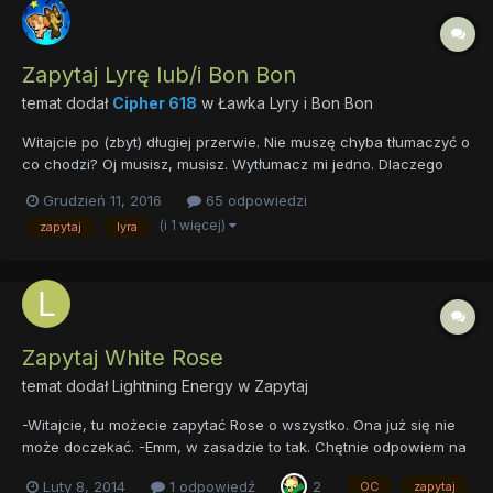
Zapytaj Lyrę lub/i Bon Bon
temat dodał
Cipher 618
w
Ławka Lyry i Bon Bon
Witajcie po (zbyt) długiej przerwie. Nie muszę chyba tłumaczyć o
co chodzi? Oj musisz, musisz. Wytłumacz mi jedno. Dlaczego
NASZA ławka zniknęła? To skomplikowane. Skomplikowane, a
Grudzień 11, 2016
65 odpowiedzi
raczej porąbane to były ostatnie miesiące. Przychodzę sobie do
(i 1 więcej)
zapytaj
lyra
parku żeby odpocząć, i co widzę? Ktoś z...
Zapytaj White Rose
temat dodał
Lightning Energy
w
Zapytaj
-Witajcie, tu możecie zapytać Rose o wszystko. Ona już się nie
może doczekać. -Emm, w zasadzie to tak. Chętnie odpowiem na
kilka pytań. -Nie bądź już taka nieśmiała, Rosie. Nie musisz się o
Luty 8, 2014
1 odpowiedź
2
OC
zapytaj
nic obawiać. -Ja się nie boję, tylko denerwuję. -Zobaczysz, na