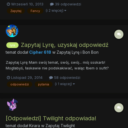
zaciekawionym i uchylić rąbka tajemnicy na temat swej
Wrzesień 10, 2013
39 odpowiedzi
działalności. Jednocześnie stojący na straży wielkiej pieczęci
(i 2 więcej)
Zapytaj
Fancy
królestwa, "najważniejszy kucyk w Canterlocie" z chęcią
zdradzi kilka se...
Zapytaj Lyrę, uzyskaj odpowiedź
lyra
temat dodał
Cipher 618
w
Zapytaj Lyrę i Bon Bon
Zapytaj Lyrę Mam swój temat, swój, swój... mój ssskarb!
Mogłabyś, łaskawie nie podskakiwać, waląc łbem o sufit?
Zamontujesz w dziurach lampki LEDowe. Będzie fajnie! Wracając
Listopad 29, 2014
58 odpowiedzi
do twojego tematu. Jak nie trudno się domyślić, możecie
(i 1 więcej)
odpowiedzi
pytania
zadawać pytania Lyrze. Jej i tylko jej...
[Odpowiedzi] Twilight odpowiada!
temat dodał
Kirara
w
Zapytaj Twilight