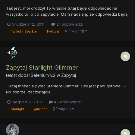
Tak jest, moi drodzy! To właśnie tutaj będę odpowiadać na
wszystko to, o co zapytacie. Mam nadzieję, że odpowiedzi będą
na tyle wyczerpujące, że wasz głód wiedzy zostanie
Grudzień 12, 2011
21 odpowiedzi
zaspokojony!
(i 3 więcej)
Twilight Sparkle
Twilight
Zapytaj Starlight Glimmer
temat dodał
Selenium v.2
w
Zapytaj
-Tutaj możecie pytać Starlight Glimmer! Czy jest pani gotowa? -
No dobrze, zaczynajcie...
Sierpień 2, 2015
40 odpowiedzi
(i 1 więcej)
starlight
glimmer