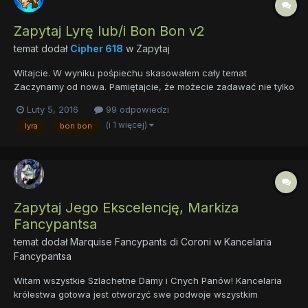
Zapytaj Lyrę lub/i Bon Bon v2
temat dodał
Cipher 618
w
Zapytaj
Witajcie. W wyniku pośpiechu skasowałem cały temat
Zaczynamy od nowa. Pamiętajcie, że możecie zadawać nie tylko
pytania wspólne, ale i indywidualne (do jednej z klaczy). Jeśli
Luty 5, 2016
99 odpowiedzi
pytanie dotyczy tylko jednej postaci, użyjcie imienia. Ewentualnie
(i 1 więcej)
lyra
bon bon
"Do Lyry", "Do Bon Bon". Dzięki temu unikniemy pomyłek...
Zapytaj Jego Ekscelencję, Markiza
Fancypantsa
temat dodał
Marquise Fancypants di Coroni
w
Kancelaria
Fancypantsa
Witam wszystkie Szlachetne Damy i Cnych Panów! Kancelaria
królestwa gotowa jest otworzyć swe podwoje wszystkim