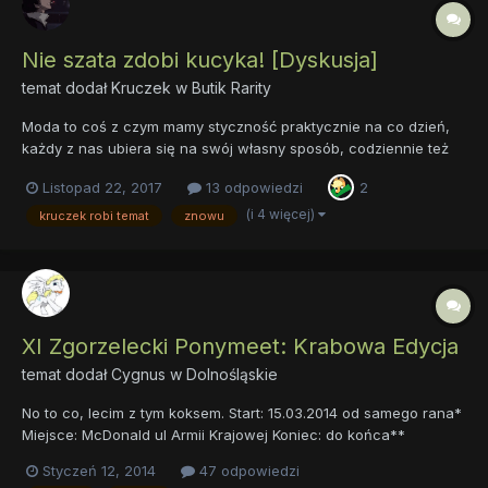
Nie szata zdobi kucyka! [Dyskusja]
temat dodał
Kruczek
w
Butik Rarity
Moda to coś z czym mamy styczność praktycznie na co dzień,
każdy z nas ubiera się na swój własny sposób, codziennie też
widzimy różne style, które ludzie prezentują w życiu
Listopad 22, 2017
13 odpowiedzi
2
codziennym. Niektórzy natomiast wcale nie przywiązują wagi do
ubrań, a jak to jest z wami? Czy liczy się dla was ubiór drugieg...
(i 4 więcej)
kruczek robi temat
znowu
XI Zgorzelecki Ponymeet: Krabowa Edycja
temat dodał
Cygnus
w
Dolnośląskie
No to co, lecim z tym koksem. Start: 15.03.2014 od samego rana*
Miejsce: McDonald ul Armii Krajowej Koniec: do końca**
Atrakcje: to co zwykle, chyba że ktoś przyniesie coś więcej, jak
Styczeń 12, 2014
47 odpowiedzi
Esiek wczoraj Magię i Miecz. ------------------------ *rekordziści