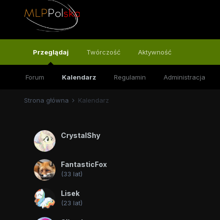
Przeglądaj
Twórczość
Aktywność
Forum
Kalendarz
Regulamin
Administracja
Strona główna
Kalendarz
CrystalShy
FantasticFox
(33 lat)
Lisek
(23 lat)