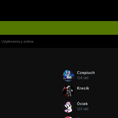
Użytkownicy online
Czepiuch
(28 lat)
Krecik
Óciek
(25 lat)