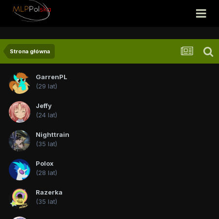
Strona główna
GarrenPL
(29 lat)
Jeffy
(24 lat)
Nighttrain
(35 lat)
Polox
(28 lat)
Razerka
(35 lat)