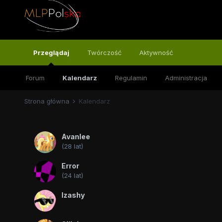
Przeglądaj
Twórczość
Aktywność
Forum
Kalendarz
Regulamin
Administracja
Strona główna
Kalendarz
Avanlee
(28 lat)
Error
(24 lat)
Izashy