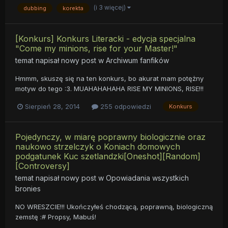
(i 3 więcej)
dubbing
korekta
[Konkurs] Konkurs Literacki - edycja specjalna
"Come my minions, rise for your Master!"
temat napisał nowy post w
Archiwum fanfików
Hmmm, skuszę się na ten konkurs, bo akurat mam potężny
motyw do tego :3. MUAHAHAHAHA RISE MY MINIONS, RISE!!!
Sierpień 28, 2014
255 odpowiedzi
Konkurs
Pojedynczy, w miarę poprawny biologicznie oraz
naukowo strzelczyk o Koniach domowych
podgatunek Kuc szetlandzki[Oneshot][Random]
[Controversy]
temat napisał nowy post w
Opowiadania wszystkich
bronies
NO WRESZCIE!!! Ukończyłeś chodzącą, poprawną, biologiczną
zemstę :# Propsy, Mabuś!