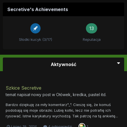
Secretive's Achievements
13
Słodki kucyk (3/17)
Reputacja
Aktywność
Szkice Secretive
temat napisał nowy post w
Ołówek, kredka, pastel itd.
Bardzo dziękuję za miły komentarz^_^. Cieszę się, że komuś
podobają się moje obrazki. Lubię kotki, lecz nie potrafię ich
rysować. Istne karykatury wychodzą. Tak patrzę na tą ankietę...
Lipiec 19, 2014
4 odpowiedzi
1