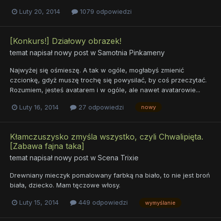
Luty 20, 2014
1079 odpowiedzi
[Konkurs!] Działowy obrazek!
temat napisał nowy post w
Samotnia Pinkameny
Najwyżej się ośmieszę. A tak w ogóle, mogłabyś zmienić
czcionkę, gdyż muszę trochę się powysilać, by coś przeczytać.
Rozumiem, jesteś avatarem i w ogóle, ale nawet avatarowie...
Luty 16, 2014
27 odpowiedzi
nowy
Kłamczuszysko zmyśla wszystko, czyli Chwalipięta.
[Zabawa fajna taka]
temat napisał nowy post w
Scena Trixie
Drewniany mieczyk pomalowany farbką na biało, to nie jest broń
biała, dziecko. Mam tęczowe włosy.
Luty 15, 2014
449 odpowiedzi
wymyślanie