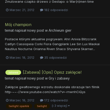
Zmutowane czapko drzewo z Gestapo :o War(n)men time
Marzec 21, 2012
182 odpowiedzi
Mój champion
temat napisał nowy post w
Archiwum gier
Postacie którymi aktualnie pogrywam: Ahri Anivia Blitzcrank
Caitlyn Cassiopeia Corki Fiora Gangplank Lee Sin Lux Maokai
Nautilus Nocturne Orianna Riven Shaco Shyvana Skarner...
Marzec 18, 2012
35 odpowiedzi
[Zabawa] [Opis] Opisz zaklęcie!
zabawa
temat napisał nowy post w
Gry i zabawy
Zaklęcie gwałtownego wzrostu doskonale obrazuje ten filmik
http-~~-//www.youtube.com/watch?v=-rnwnhCiQys
Marzec 18, 2012
172 odpowiedzi
(i 3 więcej)
twilight sparkle
twilight