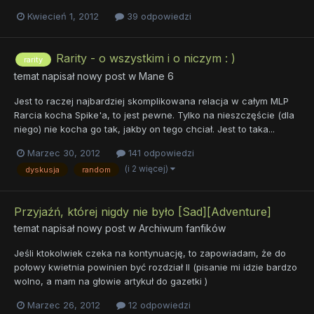
Kwiecień 1, 2012
39 odpowiedzi
Rarity - o wszystkim i o niczym : )
rarity
temat napisał nowy post w
Mane 6
Jest to raczej najbardziej skomplikowana relacja w całym MLP
Rarcia kocha Spike'a, to jest pewne. Tylko na nieszczęście (dla
niego) nie kocha go tak, jakby on tego chciał. Jest to taka...
Marzec 30, 2012
141 odpowiedzi
(i 2 więcej)
dyskusja
random
Przyjaźń, której nigdy nie było [Sad][Adventure]
temat napisał nowy post w
Archiwum fanfików
Jeśli ktokolwiek czeka na kontynuację, to zapowiadam, że do
połowy kwietnia powinien być rozdział II (pisanie mi idzie bardzo
wolno, a mam na głowie artykuł do gazetki )
Marzec 26, 2012
12 odpowiedzi