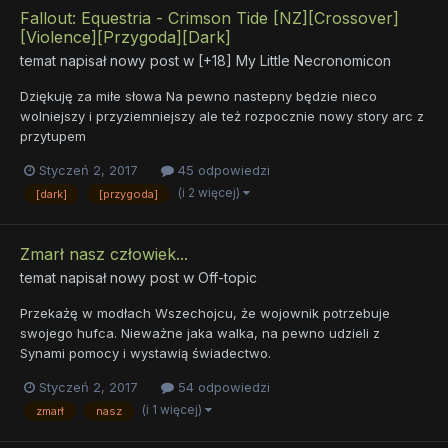
Fallout: Equestria - Crimson Tide [NZ][Crossover]
[Violence][Przygoda][Dark]
temat napisał nowy post w
[+18] My Little Necronomicon
Dziękuję za miłe słowa Na pewno nastepny będzie nieco
wolniejszy i przyziemniejszy ale też rozpocznie nowy story arc z
przytupem
Styczeń 2, 2017
45 odpowiedzi
(i 2 więcej)
[dark]
[przygoda]
Zmarł nasz człowiek...
temat napisał nowy post w
Off-topic
Przekażę w modłach Wszechojcu, że wojownik potrzebuje
swojego hufca. Nieważne jaka walka, na pewno udzieli z
Synami pomocy i wystawią świadectwo.
Styczeń 2, 2017
54 odpowiedzi
(i 1 więcej)
zmarł
nasz