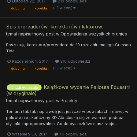
Listopad 22, 2017
210 odpowiedzi
(i 3 więcej)
dubbing
korekta
Spis prereaderów, korektorów i lektorów.
temat napisał nowy post w
Opowiadania wszystkich bronies
Poszukuję korektora/prereadera do 10 rozdziału mojego Crimson
Tide
Październik 1, 2017
210 odpowiedzi
(i 3 więcej)
dubbing
korekta
Książkowe wydanie Fallouta Equestrii
fallout equestria
(w oryginale)
temat napisał nowy post w
Projekty
Ten art i tak tak naprawdę jest jeszcze w powijakach i nawet w
połowie nie skończony XD Ale cieszę się że wam sie podoba
styl jaki zaproponowałem. Co do pyszczków: masz racje...
Wrzesień 30, 2017
111 odpowiedzi