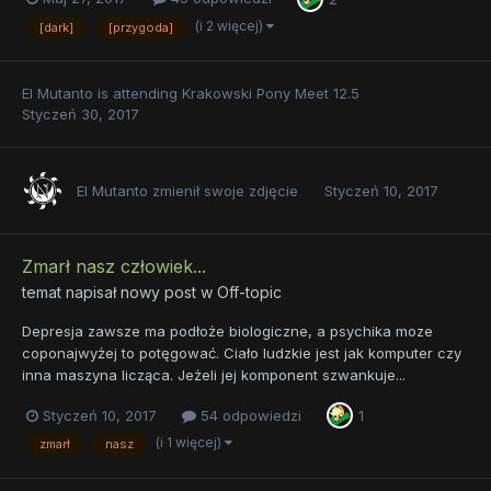
(i 2 więcej)
[dark]
[przygoda]
El Mutanto
is attending
Krakowski Pony Meet 12.5
Styczeń 30, 2017
El Mutanto
zmienił swoje zdjęcie
Styczeń 10, 2017
Zmarł nasz człowiek...
temat napisał nowy post w
Off-topic
Depresja zawsze ma podłoże biologiczne, a psychika moze
coponajwyżej to potęgować. Ciało ludzkie jest jak komputer czy
inna maszyna licząca. Jeżeli jej komponent szwankuje...
Styczeń 10, 2017
54 odpowiedzi
1
(i 1 więcej)
zmarł
nasz