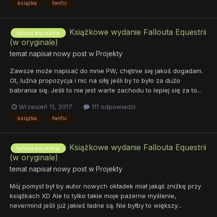
książka
fanfic
Książkowe wydanie Fallouta Equestrii
fallout equestria
(w oryginale)
temat napisał nowy post w
Projekty
Zawsze może napisać do mnie PW, chętnie się jakoś dogadam.
Ot, luźna propozycja i nic na siłę jeśli by to było za dużo
babrania się. Jeśli to nie jest warte zachodu to lepiej się za to...
Wrzesień 11, 2017
111 odpowiedzi
książka
fanfic
Książkowe wydanie Fallouta Equestrii
fallout equestria
(w oryginale)
temat napisał nowy post w
Projekty
Mój pomysł był by autor nowych okładek miał jakąś zniżkę przy
książkach XD Ale to tylko takie moje pazerne myślenie,
nevermind jeśli już jakieś ładne są. Nie byłby to większy...