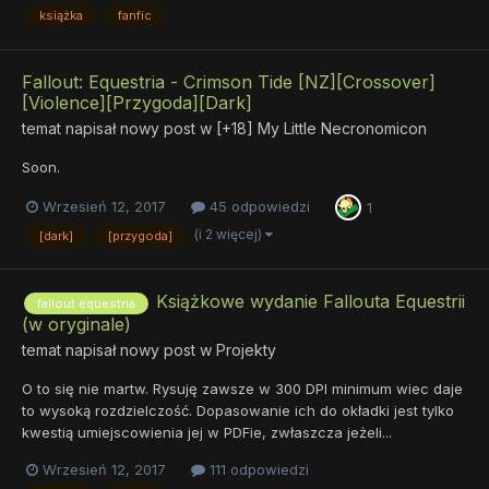
książka
fanfic
Fallout: Equestria - Crimson Tide [NZ][Crossover]
[Violence][Przygoda][Dark]
temat napisał nowy post w
[+18] My Little Necronomicon
Soon.
Wrzesień 12, 2017
45 odpowiedzi
1
(i 2 więcej)
[dark]
[przygoda]
Książkowe wydanie Fallouta Equestrii
fallout equestria
(w oryginale)
temat napisał nowy post w
Projekty
O to się nie martw. Rysuję zawsze w 300 DPI minimum wiec daje
to wysoką rozdzielczość. Dopasowanie ich do okładki jest tylko
kwestią umiejscowienia jej w PDFie, zwłaszcza jeżeli...
Wrzesień 12, 2017
111 odpowiedzi