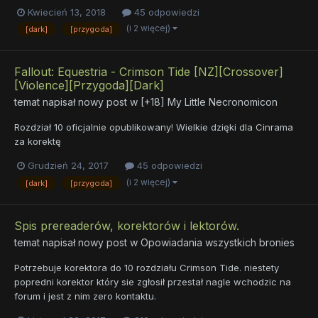
Kwiecień 13, 2018
45 odpowiedzi
(i 2 więcej)
[dark]
[przygoda]
Fallout: Equestria - Crimson Tide [NZ][Crossover]
[Violence][Przygoda][Dark]
temat napisał nowy post w
[+18] My Little Necronomicon
Rozdział 10 oficjalnie opublikowany! Wielkie dzięki dla Cinrama
za korektę
Grudzień 24, 2017
45 odpowiedzi
(i 2 więcej)
[dark]
[przygoda]
Spis prereaderów, korektorów i lektorów.
temat napisał nowy post w
Opowiadania wszystkich bronies
Potrzebuje korektora do 10 rozdziału Crimson Tide. niestety
popredni korektor który sie zgłosił przestał nagle wchodzic na
forum i jest z nim zero kontaktu.