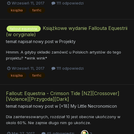
Wrzesień 11, 2017
111 odpowiedzi
książka
fanfic
Książkowe wydanie Fallouta Equestrii
fallout equestria
(w oryginale)
temat napisał nowy post w
Projekty
Hmmm. A gdyby okładki zamówić u Polskich artystów do tego
projektu? *wink wink*
Wrzesień 11, 2017
111 odpowiedzi
książka
fanfic
Fallout: Equestria - Crimson Tide [NZ][Crossover]
[Violence][Przygoda][Dark]
temat napisał nowy post w
[+18] My Little Necronomicon
Dla zainteresowanych, rozdział 10 jest obecnie ukończony w
okolo 60%. Nie zajmie dlugo nim go ukończe.
Maj 27, 2017
45 odpowiedzi
2