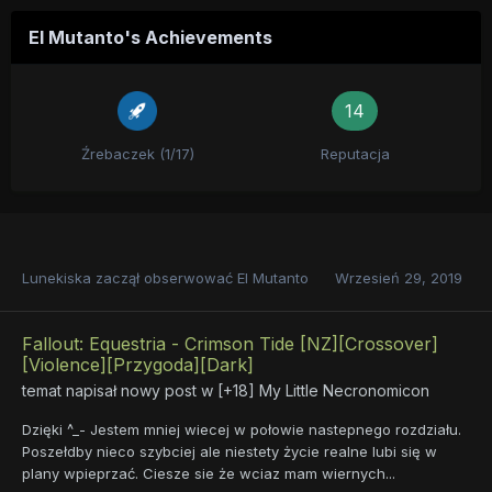
El Mutanto's Achievements
14
Źrebaczek (1/17)
Reputacja
Lunekiska
zaczął obserwować
El Mutanto
Wrzesień 29, 2019
Fallout: Equestria - Crimson Tide [NZ][Crossover]
[Violence][Przygoda][Dark]
temat napisał nowy post w
[+18] My Little Necronomicon
Dzięki ^_- Jestem mniej wiecej w połowie nastepnego rozdziału.
Poszełdby nieco szybciej ale niestety życie realne lubi się w
plany wpieprzać. Ciesze sie że wciaz mam wiernych...