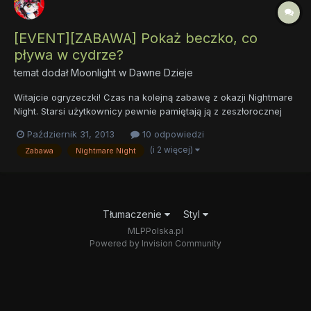
[EVENT][ZABAWA] Pokaż beczko, co
pływa w cydrze?
temat dodał
Moonlight
w
Dawne Dzieje
Witajcie ogryzeczki! Czas na kolejną zabawę z okazji Nightmare
Night. Starsi użytkownicy pewnie pamiętają ją z zeszłorocznej
uroczystości z okazji tego święta. Chodzi o zwyczajne łowienie
Październik 31, 2013
10 odpowiedzi
beczki po cydrze niezwyczajnych przedmiotów. W pierwszym
(i 2 więcej)
Zabawa
Nightmare Night
poście znajduje się lista rzeczy, które można wyło...
Tłumaczenie
Styl
MLPPolska.pl
Powered by Invision Community