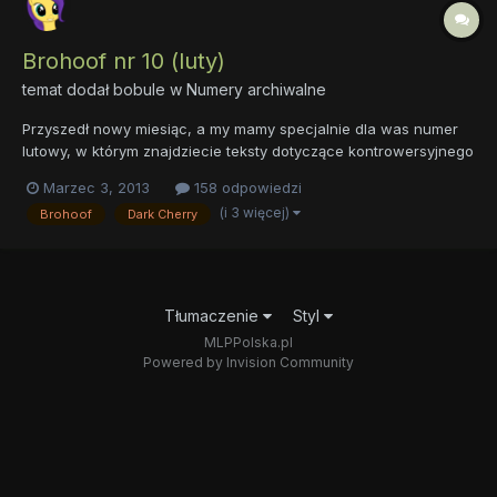
Brohoof nr 10 (luty)
temat dodał
bobule
w
Numery archiwalne
Przyszedł nowy miesiąc, a my mamy specjalnie dla was numer
lutowy, w którym znajdziecie teksty dotyczące kontrowersyjnego
święta – Walentynek. Nie obejdzie się również bez
Marzec 3, 2013
158 odpowiedzi
podsumowania sezonu, który jest teraz dla nas tylko historią.
(i 3 więcej)
Brohoof
Dark Cherry
Poza tym wywiad z Dark Cherry na temat szycia pluszaków,
artykuł o...
Tłumaczenie
Styl
MLPPolska.pl
Powered by Invision Community