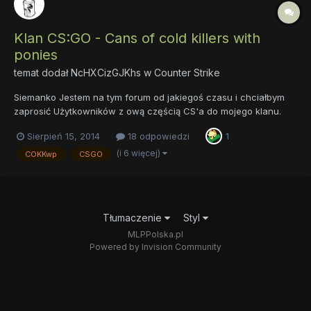
Klan CS:GO - Cans of cold killers with
ponies
temat dodał
NcHXCizGJKhs
w
Counter Strike
Siemanko Jestem na tym forum od jakiegoś czasu i chciałbym
zaprosić Użytkowników z ową częścią CS'a do mojego klanu.
Podejrzewam że na tym forum mało osób gra w tą grę, jednak
Sierpień 15, 2014
18 odpowiedzi
1
postanowiłem spróbować. Klan COKKwp powstał już kiedyś pod
inną nazwą(innym skrótem) i w innej grze. Nazywał się wtedy C...
(i 6 więcej)
COKKwp
CSGO
Tłumaczenie
Styl
MLPPolska.pl
Powered by Invision Community