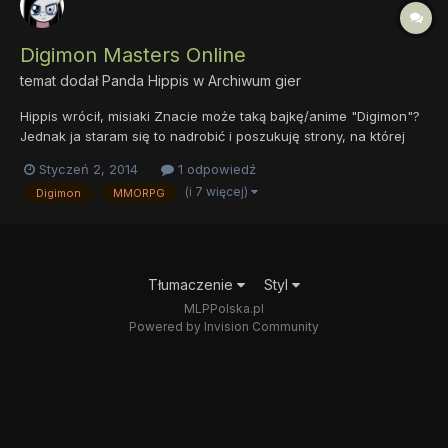
Digimon Masters Online
temat dodał
Panda Hippis
w
Archiwum gier
Hippis wrócił, misiaki Znacie może taką bajkę/anime "Digimon"?
Jednak ja staram się to nadrobić i poszukuję strony, na której
obejrzę sobie całą serię od początku do końca, bo wydaje mi
Styczeń 2, 2014
1 odpowiedź
się, że naprawdę warto. Może jakiś starszy potwierdzi ^ ^ [Pliiis]
(i 7 więcej)
Digimon
MMORPG
A teraz na poważnie. W związku...
Tłumaczenie
Styl
MLPPolska.pl
Powered by Invision Community