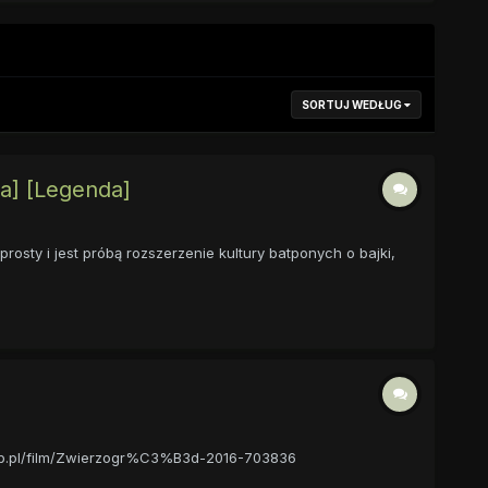
SORTUJ WEDŁUG
jka] [Legenda]
osty i jest próbą rozszerzenie kultury batponych o bajki,
mweb.pl/film/Zwierzogr%C3%B3d-2016-703836