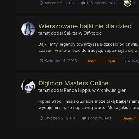
Marzec 5, 2016
135 odpowiedzi
2
Wierszowane bajki nie dla dzieci
temat dodał
Sakitta
w
Off-topic
Bajki, mity, legendy towarzyszą ludzkości od chwil
czasem warto wrócić do tradycji, zapoznając się z p
(i 2 więce
Kwiecień 4, 2015
bajka
liryka
Digimon Masters Online
temat dodał
Panda Hippis
w
Archiwum gier
Hippis wrócił, misiaki Znacie może taką bajkę/anime
wydaje mi się, że naprawdę warto. Może jakiś starszy
Styczeń 2, 2014
1 odpowiedź
Digimon