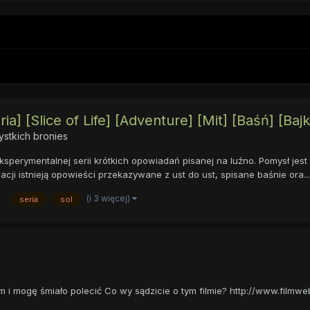
ia] [Slice of Life] [Adventure] [Mit] [Baśń] [Ba
stkich bronies
perymentalnej serii krótkich opowiadań pisanej na luźno. Pomysł jest pr
acji istnieją opowieści przekazywane z ust do ust, spisane baśnie ora...
(i 3 więcej)
seria
sol
em i mogę śmiało polecić Co wy sądzicie o tym filmie? http://www.fil