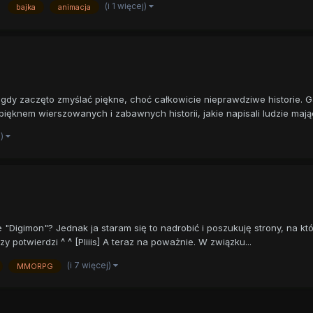
(i 1 więcej)
bajka
animacja
i, gdy zaczęto zmyślać piękne, choć całkowicie nieprawdziwe historie.
ięknem wierszowanych i zabawnych historii, jakie napisali ludzie mając
j)
 "Digimon"? Jednak ja staram się to nadrobić i poszukuję strony, na kt
 potwierdzi ^ ^ [Pliiis] A teraz na poważnie. W związku...
(i 7 więcej)
MMORPG