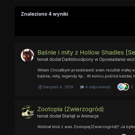
Znaleziono 4 wyniki
Baśnie i mity z Hollow Shadles [Ser
temat dodał
Darkbloodpony
w
Opowiadania wszy
Witam Chciałbym przedstawić wam rezultat małej eks
baśnie, mity, legendy itp... W końcu pośród każdej n
Sierpień 4, 2019
4 odpowiedzi
3
Zootopia (Zwierzogród)
temat dodał
Starlajt
w
Animacje
Widział ktoś z was Zootopię(Zwierzogród)? Ja był