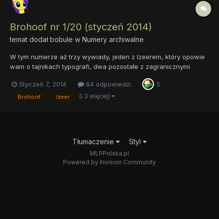
Brohoof nr 1/20 (styczeń 2014)
temat dodał
bobule
w
Numery archiwalne
W tym numerze aż trzy wywiady, jeden z Izeerem, który opowie
wam o tajnikach typografi, dwa pozostałe z zagranicznymi
muzykami - Aftermathem i Twitchem, przy czym ostatni z
Styczeń 7, 2014
64 odpowiedzi
5
wymienionych połączony jest z artykułem o tej osobie. Ponadto
obszerny artykuł dotyczący swoistej „mitologii fandomu”. Wydaje
(i 3 więcej)
Brohoof
Izeer
m...
Tłumaczenie
Styl
MLPPolska.pl
Powered by Invision Community