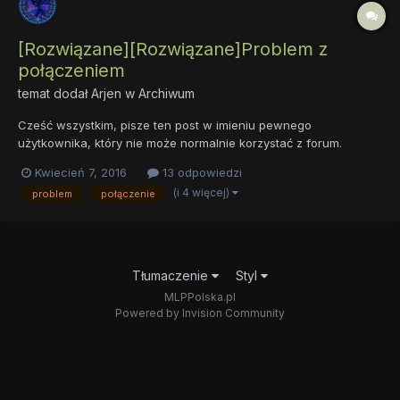
[Rozwiązane][Rozwiązane]Problem z
połączeniem
temat dodał
Arjen
w
Archiwum
Cześć wszystkim, pisze ten post w imieniu pewnego
użytkownika, który nie może normalnie korzystać z forum.
Używa 3 przeglądarek, z czego tylko na jednej (Firefox) może je
Kwiecień 7, 2016
13 odpowiedzi
przeglądać, bez możliwości edytowania i pisania postów.
(i 4 więcej)
problem
połączenie
Zamieszczam wiadomość od niego. Wypytywałem już pewną
zaznajomioną w real...
Tłumaczenie
Styl
MLPPolska.pl
Powered by Invision Community