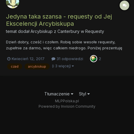
Jedyna taka szansa - requesty od Jej
Ekscelencji Arcybiskupa
temat dodał
Arcybiskup z Canterbury
w
Requesty
Dzień dobry, cześć i czołem. Robię sobie wesołe requesty,
zupełnie za darmo, więc całkiem niedrogo. Poniżej prezentuję
próbkę swojej radosnej twórczości: Przede wszystkim żadnych
Kwiecień 12, 2017
31 odpowiedzi
2
poni, bo w poni to ja nie umiem. Ale wszystkie możliwe smoki,
potwory i inne diabelstwa to już pr...
(i 3 więcej)
czad
arcybiskup
Tłumaczenie
Styl
MLPPolska.pl
Powered by Invision Community