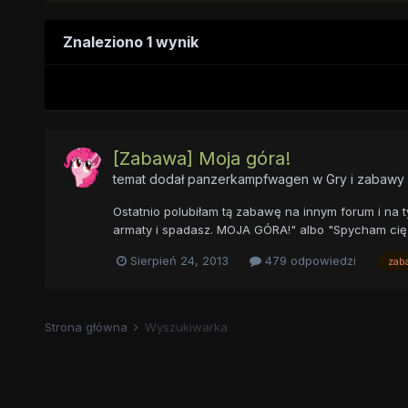
Znaleziono 1 wynik
[Zabawa] Moja góra!
temat dodał
panzerkampfwagen
w
Gry i zabawy
Ostatnio polubiłam tą zabawę na innym forum i na 
armaty i spadasz. MOJA GÓRA!" albo "Spycham cię
Sierpień 24, 2013
479 odpowiedzi
zab
Strona główna
Wyszukiwarka