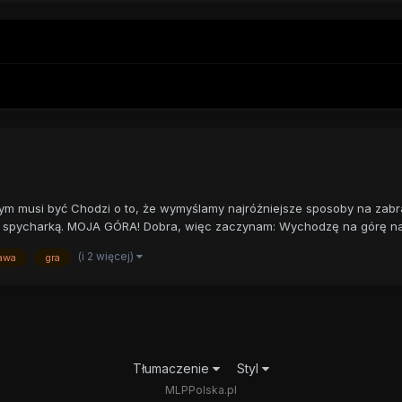
tym musi być Chodzi o to, że wymyślamy najróżniejsze sposoby na zabr
 spycharką. MOJA GÓRA! Dobra, więc zaczynam: Wychodzę na górę na k
(i 2 więcej)
awa
gra
Tłumaczenie
Styl
MLPPolska.pl