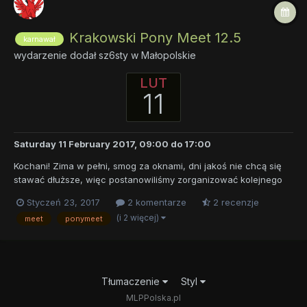
Krakowski Pony Meet 12.5
karnawał
wydarzenie dodał
sz6sty
w
Małopolskie
LUT
11
Saturday 11 February 2017, 09:00
do
17:00
Kochani! Zima w pełni, smog za oknami, dni jakoś nie chcą się
stawać dłuższe, więc postanowiliśmy zorganizować kolejnego
Krakowskiego Pony Meeta. Tym razem będziemy się bawić w
Styczeń 23, 2017
2 komentarze
2 recenzje
rytm gorącego karnawału! Serdecznie zapraszamy Was 11 lutego
(i 2 więcej)
meet
ponymeet
2017 do Bursy Szkolnictwa Ponadpodstawowego...
Tłumaczenie
Styl
MLPPolska.pl