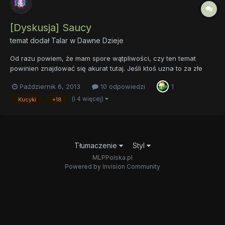
[Dyskusja] Saucy
temat dodał
Talar
w
Dawne Dzieje
Od razu powiem, że mam spore wątpliwości, czy ten temat
powinien znajdować się akurat tutaj. Jeśli ktoś uzna to za złe
miejsce, proszę o przeniesienie. Może na początek powiem, co
Październik 6, 2013
10 odpowiedzi
1
to jest saucy, gdyż nie każdy brony wie, co to jest. Otóż są to
obrazki, które zawierają elementy pornograficzne, ja...
(i 4 więcej)
Kucyki
+18
Tłumaczenie
Styl
MLPPolska.pl
Powered by Invision Community