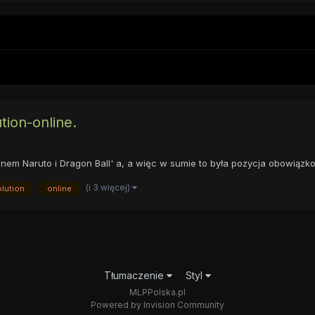
tion-online.
nem Naruto i Dragon Ball' a, a więc w sumie to była pozycja obowiązk
(i 3 więcej)
olution
online
Tłumaczenie
Styl
MLPPolska.pl
Powered by Invision Community