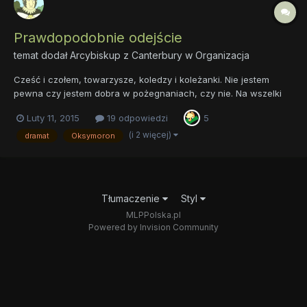
Prawdopodobnie odejście
temat dodał
Arcybiskup z Canterbury
w
Organizacja
Cześć i czołem, towarzysze, koledzy i koleżanki. Nie jestem
pewna czy jestem dobra w pożegnaniach, czy nie. Na wszelki
wypadek wyciągnijcie chusteczki, albo zdobądźcie Złotą Malinę
Luty 11, 2015
19 odpowiedzi
5
za odpierdolenie najgorszego dramatu w dziejach forum. Jest to
w zasadzie temat dla ludzi, którzy byli mi bliscy, z k...
(i 2 więcej)
dramat
Oksymoron
Tłumaczenie
Styl
MLPPolska.pl
Powered by Invision Community