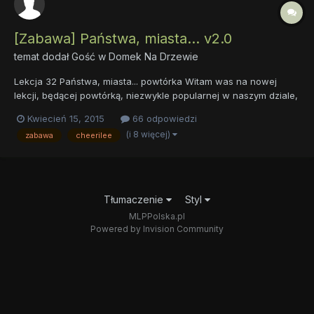
[Zabawa] Państwa, miasta... v2.0
temat dodał Gość w
Domek Na Drzewie
Lekcja 32 Państwa, miasta... powtórka Witam was na nowej
lekcji, będącej powtórką, niezwykle popularnej w naszym dziale,
zabawy Państwa, miasta, ale tym razem z dopracowanym
Kwiecień 15, 2015
66 odpowiedzi
regulaminem, a dokładniej punkt dotyczący karania
(i 8 więcej)
zabawa
cheerilee
użytkowników za tzw. "powtórki"....
Tłumaczenie
Styl
MLPPolska.pl
Powered by Invision Community