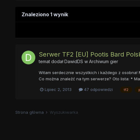
Znaleziono 1 wynik
Serwer TF2 [EU] Pootis Bard Pols
temat dodał
DawidDS
w
Archiwum gier
Witam serdecznie wszystkich i każdego z osobna! M
Co można znaleźć na tym serwerze? Oto lista: * Ma
Lipiec 2, 2013
47 odpowiedzi
tf2
Strona główna
Wyszukiwarka