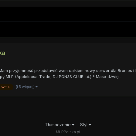
ka
am przyjemność przedstawić wam całkiem nowy serwer dla Bronies i Peg
py MLP (Appleloosa_Trade, DJ PON3S CLUB itd.) * Masa dźwię...
(i 5 więcej)
pootis
Tłumaczenie
Styl
MLPPolska.pl