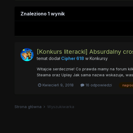
Znaleziono 1 wynik
[Konkurs literacki] Absurdalny cr
temat dodał
Cipher 618
w
Konkursy
Witajcie serdecznie! Co prawda mamy na forum kilk
Steama oraz Uplay Jak sama nazwa wskazuje, wasz
Kwiecień 9, 2018
16 odpowiedzi
nagro
Strona główna
Wyszukiwarka