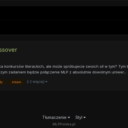
ossover
a konkursów literackich, ale może spróbujecie swoich sił w tym? Tym b
ym zadaniem będzie połączenie MLP z absolutnie dowolnym uniwer...
(i 2 więcej)
dy
steam
Tłumaczenie
Styl
MLPPolska.pl