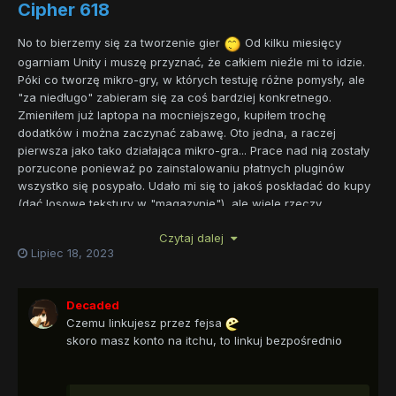
Cipher 618
No to bierzemy się za tworzenie gier
Od kilku miesięcy
ogarniam Unity i muszę przyznać, że całkiem nieźle mi to idzie.
Póki co tworzę mikro-gry, w których testuję różne pomysły, ale
"za niedługo" zabieram się za coś bardziej konkretnego.
Zmieniłem już laptopa na mocniejszego, kupiłem trochę
dodatków i można zaczynać zabawę. Oto jedna, a raczej
pierwsza jako tako działająca mikro-gra... Prace nad nią zostały
porzucone ponieważ po zainstalowaniu płatnych pluginów
wszystko się posypało. Udało mi się to jakoś poskładać do kupy
(dać losowe tekstury w "magazynie"), ale wiele rzeczy
przepadło: punktacja, część audio itp. Miłej(?) zabawy
Czytaj dalej
Lipiec 18, 2023
Odkryj ukrytą treść
Decaded
Czemu linkujesz przez fejsa
skoro masz konto na itchu, to linkuj bezpośrednio