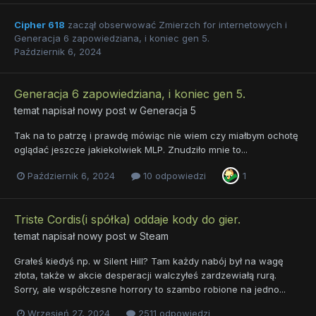
Cipher 618
zaczął obserwować
Zmierzch for internetowych
i
Generacja 6 zapowiedziana, i koniec gen 5.
Październik 6, 2024
Generacja 6 zapowiedziana, i koniec gen 5.
temat napisał nowy post w
Generacja 5
Tak na to patrzę i prawdę mówiąc nie wiem czy miałbym ochotę
oglądać jeszcze jakiekolwiek MLP. Znudziło mnie to...
Październik 6, 2024
10 odpowiedzi
1
Triste Cordis(i spółka) oddaje kody do gier.
temat napisał nowy post w
Steam
Grałeś kiedyś np. w Silent Hill? Tam każdy nabój był na wagę
złota, także w akcie desperacji walczyłeś zardzewiałą rurą.
Sorry, ale współczesne horrory to szambo robione na jedno...
Wrzesień 27, 2024
2511 odpowiedzi