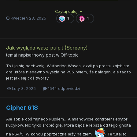
Czytaj dalej
Kwiecień 28, 2025
1
1
Jak wygląda wasz pulpit (Screeny)
temat napisał nowy post w
Off-topic
To i ja się pochwalę. Wuthering Waves, czyli po prostu zaj*bista
gra, która niedawno wyszła na PS5. Wiem, że bałagan, ale tak to
jest jak się coś tworzy
Luty 3, 2025
1544 odpowiedzi
Cipher 618
Ale sobie coś fajnego kupiłem... A mianowicie kontroler i edytor
kucyków. Nic tylko zrobić grę, która będzie lepsza od tego gniota
na PS4/5. W końcu poprzeczka leży na ziemi
Te tutaj to