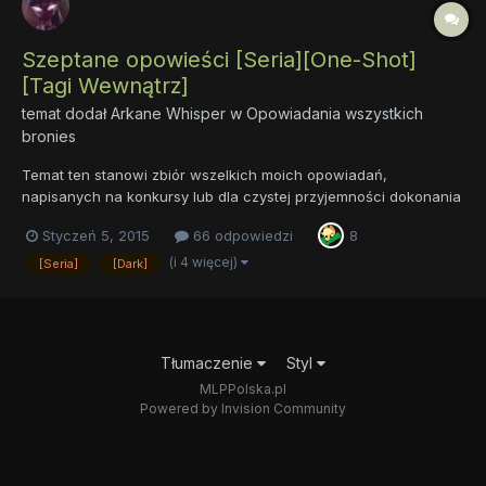
Szeptane opowieści [Seria][One-Shot]
[Tagi Wewnątrz]
temat dodał
Arkane Whisper
w
Opowiadania wszystkich
bronies
Temat ten stanowi zbiór wszelkich moich opowiadań,
napisanych na konkursy lub dla czystej przyjemności dokonania
aktu przelania koncepcji na "papier". Z czasem będą się tutaj
Styczeń 5, 2015
66 odpowiedzi
8
pojawiać nowe opowieści, jak jakieś napiszę oczywiście. Tak
więc, koniec z tworzeniem nowych tematów do każdego
(i 4 więcej)
[Seria]
[Dark]
opowiadania....
Tłumaczenie
Styl
MLPPolska.pl
Powered by Invision Community