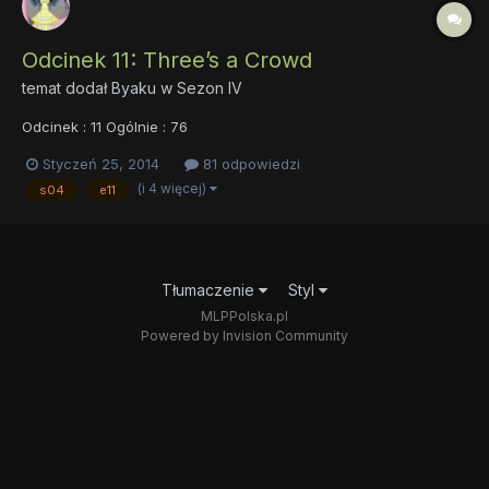
Odcinek 11: Three’s a Crowd
temat dodał
Byaku
w
Sezon IV
Odcinek : 11 Ogólnie : 76
Styczeń 25, 2014
81 odpowiedzi
(i 4 więcej)
s04
e11
Tłumaczenie
Styl
MLPPolska.pl
Powered by Invision Community