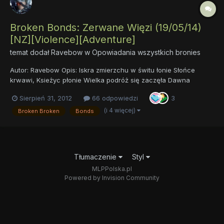
Broken Bonds: Zerwane Więzi (19/05/14)
[NZ][Violence][Adventure]
temat dodał
Ravebow
w
Opowiadania wszystkich bronies
Autor: Ravebow Opis: Iskra zmierzchu w świtu łonie Słońce
krwawi, Ksieżyc płonie Wielka podróż się zaczęła Dawna
chwała nie minęła Wszystkiemu winna jedna osoba Ostani cykl,
Sierpień 31, 2012
66 odpowiedzi
3
ostatnia doba. Epicka przygoda właśnie się rozpoczęła.
Pradawny wróg powrócił i pogrążył cały świat w wojnie. Eque...
(i 4 więcej)
Broken Broken
Bonds
Tłumaczenie
Styl
MLPPolska.pl
Powered by Invision Community