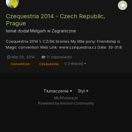
Czequestria 2014 - Czech Republic,
Prague
temat dodał
Melgarh
w
Zagraniczne
Czequestria 2014 1. CZ/SK bronies My little pony: Friendship is
Magic convention Web Link: www.czequestria.cz Date: 30-31.8.
2014 (+29.8. 2014 LARP event ) Location: KD Krakov, Prague,
Maj 20, 2014
11 odpowiedzi
Czech republic Language: English and Czech/Slovak FaceBook
(i 3 więcej)
Convention
Czequestria
event link: https://www.facebook.com/events/29189...
Tłumaczenie
Styl
MLPPolska.pl
Powered by Invision Community