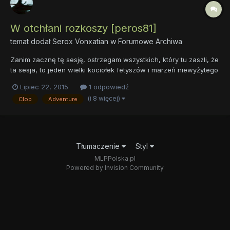
W otchłani rozkoszy [peros81]
temat dodał
Serox Vonxatian
w
Forumowe Archiwa
Zanim zacznę tę sesję, ostrzegam wszystkich, który tu zaszli, że
ta sesja, to jeden wielki kociołek fetyszów i marzeń niewyżytego
Japończyka, który łowi ośmiornice na laleczki z Anime, sapie,
Lipiec 22, 2015
1 odpowiedź
śmierdzi i poci się nadmiernie. Jeśli w jakiś sposób możesz
(i 8 więcej)
Clop
Adventure
poczuć się urażony zamieszczonymi tu treściami,...
Tłumaczenie
Styl
MLPPolska.pl
Powered by Invision Community