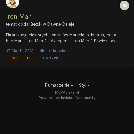
Iron Man
temat dodał
Bezik
w
Dawne Dzieje
Ekranizacja niektórych komiksów Marvela, składa się na to: -
Iron Man - Iron Man 2 - Avengers - Iron Man 3 Powiem tak.
Wszystkie wyżej wymienione oglądałem, jedne lepsze, inne
Maj 11, 2013
4 odpowiedzi
gorsze, ale naprawdę lubię Iron Mana Myślę teraz czy nie
(i 2 więcej)
iron
man
zabrać się za komiks i chyba tak zrobię. Cała noc przede mną...
Tłumaczenie
Styl
MLPPolska.pl
Powered by Invision Community