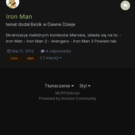
Iron Man
temat dodał
Bezik
w
Dawne Dzieje
Ekranizacja niektórych komiksów Marvela, składa się na to: -
Iron Man - Iron Man 2 - Avengers - Iron Man 3 Powiem tak.
Wszystkie wyżej wymienione oglądałem, jedne lepsze, inne
Maj 11, 2013
4 odpowiedzi
gorsze, ale naprawdę lubię Iron Mana Myślę teraz czy nie
(i 2 więcej)
iron
man
zabrać się za komiks i chyba tak zrobię. Cała noc przede mną...
Tłumaczenie
Styl
MLPPolska.pl
Powered by Invision Community