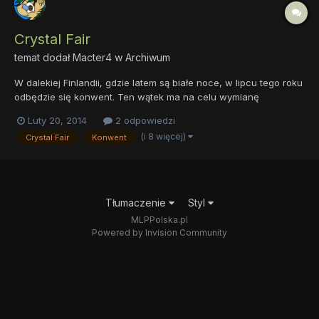
Crystal Fair
temat dodał
Macter4
w
Archiwum
W dalekiej Finlandii, gdzie latem są białe noce, w lipcu tego roku
odbędzie się konwent. Ten wątek ma na celu wymianę
informacji między osobami które planują się tam wybrać. Strona
Luty 20, 2014
2 odpowiedzi
konwentu www.crystalfair.fi Ja z kolegą poszukuję 2 osób do
(i 8 więcej)
Crystal Fair
Konwent
pokoju. Koszt za noc 20 € od osoby. Więcej informacji n...
Tłumaczenie
Styl
MLPPolska.pl
Powered by Invision Community