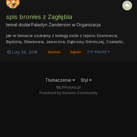
spis bronies z Zagłębia
temat dodał
Paladyn Zanderson
w
Organizacja
jak w temacie szukamy z kolegą osób z rejonu Sosnowca,
Będzina, Sławkowa, Jaworzna, Dąbrowy Górniczej, Czeladzi,
mamy już kanał na discordzie więc jak co to proszę wbijać moja
(i 6 więcej)
Luty 28, 2018
fandom
będzin
sygna Chodzi mi oczyściwszy o fanów MLP, tu możecie Imię i
nazwisko pseudo miasto zamieszkania
Tłumaczenie
Styl
MLPPolska.pl
Powered by Invision Community