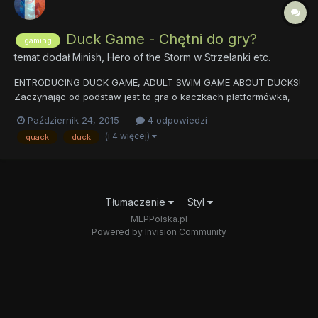
Duck Game - Chętni do gry?
gaming
temat dodał
Minish, Hero of the Storm
w
Strzelanki etc.
ENTRODUCING DUCK GAME, ADULT SWIM GAME ABOUT DUCKS!
Zaczynając od podstaw jest to gra o kaczkach platformówka,
strzelanka, retro, multiplayer, indie, local multiplayer. Nie ma
Październik 24, 2015
4 odpowiedzi
konkretnego celu, fabuły ani ciągu różnych zadań które trzeba
(i 4 więcej)
quack
duck
robić, jest to strzelanka dla 4 graczy która może się ciągnąć...
Tłumaczenie
Styl
MLPPolska.pl
Powered by Invision Community