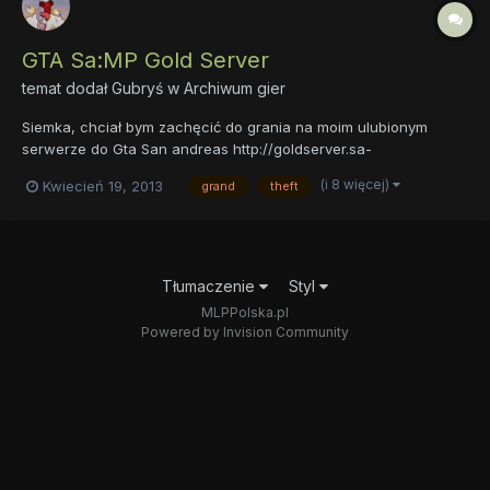
GTA Sa:MP Gold Server
temat dodał
Gubryś
w
Archiwum gier
Siemka, chciał bym zachęcić do grania na moim ulubionym
serwerze do Gta San andreas http://goldserver.sa-
mp.pl/portal/index.html ip: 178.19.108.158:8109 Max Graczy: 250
(i 8 więcej)
Kwiecień 19, 2013
grand
theft
Ping: 30 Typ: Freeroam / Deathmatch żeby wbić na serwer
trzeba mieć GTA San adnreas i najnowszego Clienta, który
ściągniesz z li...
Tłumaczenie
Styl
MLPPolska.pl
Powered by Invision Community