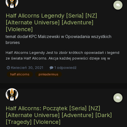
Half Alicorns Legendy [Seria] [NZ]
[Alternate Universe] [Adventure]
[Violence]
temat dodał
KPC Malczewski
w
Opowiadania wszystkich
bronies
Half Alicorns Legendy Jest to zbiór krótkich opowiadań i legend
ze świata Half Alicorns. Akcja każdej powieści dzieje się w
innym czasie i w różnych miejscach. Są to historie o przygodach
Kwiecień 30, 2021
1 odpowiedź
półalicornów z rożnych epok. O...
half alicorns
pinkadermus
Half Alicorns: Początek [Seria] [NZ]
[Alternate Universe] [Adventure] [Dark]
[Tragedy] [Violence]