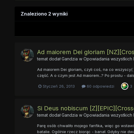
Znaleziono 2 wyniki
Ad maiorem Dei gloriam [NZ][Cro
temat dodał
Gandzia
w
Opowiadania wszystkich 
Ad maiorem Dei gloriam, czyli coś, na co wszyscy(
część. A o czym jest Ad maiorem...? Po prostu - d
Styczeń 26, 2013
60 odpowiedzi
3
Si Deus nobiscum [Z][EPIC][Cros
temat dodał
Gandzia
w
Opowiadania wszystkich 
Parę osób chwaliło mojego fanfika, więc go wstawię
batalie. Ogólnie rzecz biorąc - banał. Gdyby nie dw