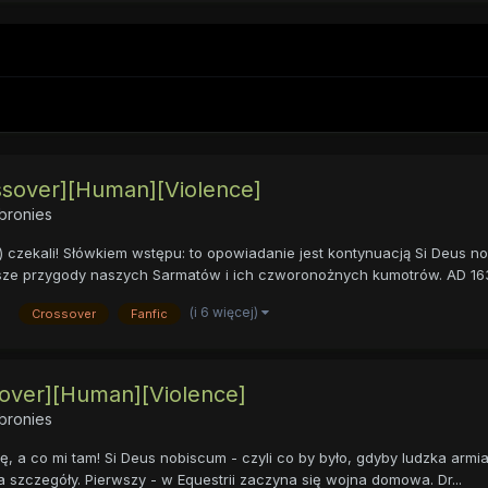
ssover][Human][Violence]
bronies
 ) czekali! Słówkiem wstępu: to opowiadanie jest kontynuacją Si Deus 
alsze przygody naszych Sarmatów i ich czworonożnych kumotrów. AD 1639
(i 6 więcej)
Crossover
Fanfic
sover][Human][Violence]
bronies
, a co mi tam! Si Deus nobiscum - czyli co by było, gdyby ludzka armia 
a szczegóły. Pierwszy - w Equestrii zaczyna się wojna domowa. Dr...