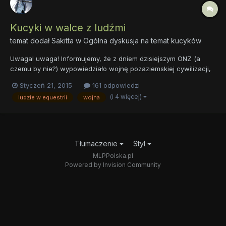
Kucyki w walce z ludźmi
temat dodał
Sakitta
w
Ogólna dyskusja na temat kucyków
Uwaga! uwaga! Informujemy, że z dniem dzisiejszym ONZ (a
czemu by nie?) wypowiedziało wojnę pozaziemskiej cywilizacji,
którą znaleziono za magicznym portalem. Armie natowskie,
Styczeń 21, 2015
161 odpowiedzi
rosyjskie, azjatyckie oraz wszystkich pozostałych ludzkich
(i 4 więcej)
ludzie w equestrii
wojna
państw jednoczą się na miejscu zbiórki. Siły wojskowe są już w
po...
Tłumaczenie
Styl
MLPPolska.pl
Powered by Invision Community